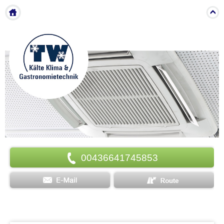
Menu
00436641745853