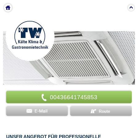
Menu
00436641745853
UNSER ANGEBOT FÜR PROFESSIONELLE